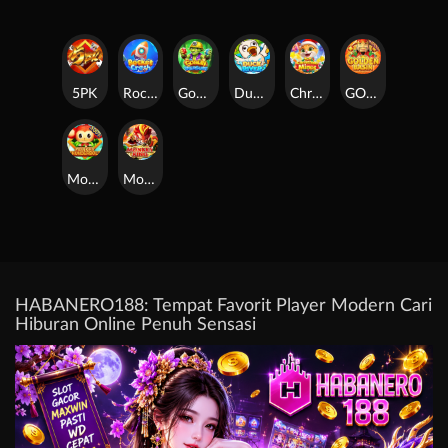
5PK
Rocket Crash
Goblin Treasure
Duck River
Christmas Mines
GOLDEN BASIN
Monkey Thunderbolt
Monkey King
HABANERO188: Tempat Favorit Player Modern Cari
Hiburan Online Penuh Sensasi