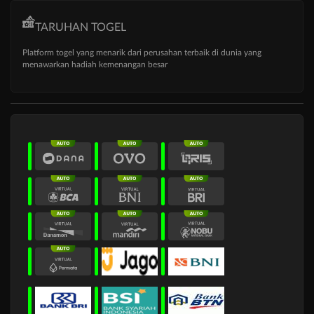
TARUHAN TOGEL
Platform togel yang menarik dari perusahan terbaik di dunia yang
menawarkan hadiah kemenangan besar