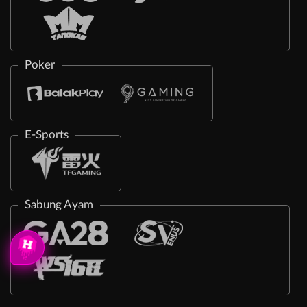
Poker
E-Sports
Sabung Ayam