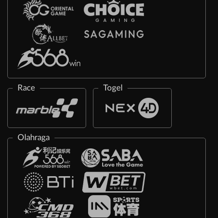
Race
Togel
Olahraga