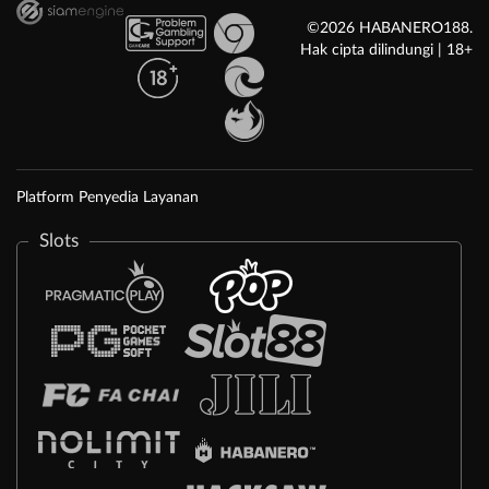
©2026 HABANERO188.
Hak cipta dilindungi | 18+
Platform Penyedia Layanan
Slots