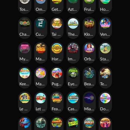
Toshi Video Club
OmNom
Get The Cheese
Aztec Twist
Fruit Duel
Hop'n'Pop
Chaos Crew
Cubes 2
Tai The Toad
The Respinners
Klowns
Vending Machine
Mystery Motel
Mayan Stackways
Harvest Wilds
Immortal Desire
Orb of Destiny
Stack'em
Keep 'em Cool
Magic Piggy
Pug Life
Eye of the Panda
Beast Below
Temple of Torment
Le Pharaoh
Let It Snow
Fear the Dark
Cash Compass
Miami Multiplier
Double Rainbow