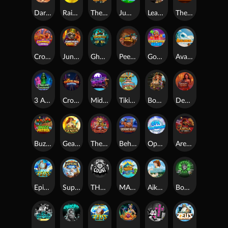
Darkside Prairie: Magical Beast
Raidmark
The Lost Book of Mummy’s Curse
Jumpasaurs
Leatherheads
The Jack & Rose
Crowned Corners
Junkyard Kings 2
Ghostly Hallows
Peek & Pounce
Gobstopper Grind
Avalanche
3 Arcane Cauldrons
Crownlings Clusters
Midnight Mirage
Tikitopia BoosterBelt
Bonnie's Buccaneers
Demon Queen
Buzz Patrol
Gearlab Genius
The Crime File
Behind Bars: Masterplan
Opa Santorini!
Arena of Iron
Epic Ze Zeus
Supreme Zeus
THE COUNT
MARLIN MASTERS: THE BIG HAUL
Aiko and the Wind Spirit
Booze Bash