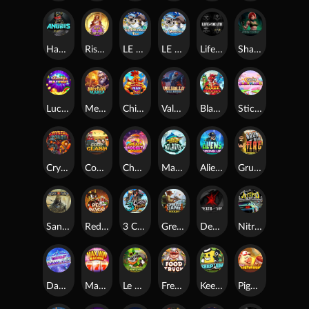
Hand of Anubis
Rise of Fortuna
LE FOOTBALL FAN
LE HOOLIGAN
Life and Death
Shadow Treasure
Lucky Multifruit
Merlin's Mania
Chicken Man
Valhalla: Wild Winter
Blaze Buddies
Sticky Candyland
Crystal Robot
Coop Clash
Chocolate Rocket
Marlin Masters Atlantis
Aliens Among Us
Grug Make Fire
Sand and Ashes
Red Rascal™
3 Cursed Chests™
Great Game Rockies
Death Becomes You
Nitro Nights
Dandy Diamonds
Max Win Machine
Le Prechaun
Fred's Food Truck
Keep 'em
Piggy Cluster Hunt