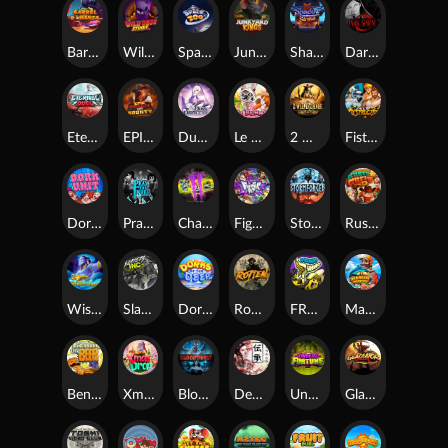
Barrel Bonanza
Wild Dojo Strike
Space Zoo
Junkyard Kings
Shadow Strike
Dark Spiral
Eternal Duel
EPIC BULLETS & BOUNTY
Dusk Princess
Le Bunny
2 Wild 2 Die
Fist Of Destruction
Dork Unit
Pray for Three
Chaos Crew 2
Fighter Pit
Stormforged
Rusty & Curly
Wishbringer
Slayers Inc
Dorks of The Deep
Rotten
FRKN Bananas
Marlin Master
Benny The Beer
Xmas Drop
Bloodthirst
Densho
Undead Fortune
Gladiator Legends