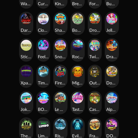
Warrior Ways
Cursed Seas
King Carrot
Break Bones
Forest Fortune
Buffalo Stack'n'Sync
Dark Summoning
Cloud Princess
Shaolin Master
Book of Time
Drop'em
Jelly Slice
Stick'em
Feel The Beat
Snow Slingers
Rocket Reels
Twisted Lab
Dragon’s Domain
Xpander
Time Spinners
Fire My Laser
Mighty Masks
Outlasw Inc
Donut Division
Joker Bombs
BOUNCY BOMBS
Le Viking
Tasty Treats
Cash Quest
Alpha Eagle
The Bowery Boys
Limbo
Rise of Ymir
Evil Eyes
Frank's Farm
DONNY DOUGH