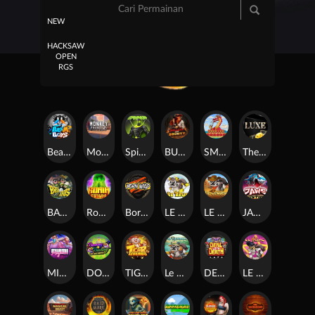
NEW
HACKSAW
OPEN
RGS
Beam Boys
Monkey Frenzy 2: Boss is Here!
Spinman
BULLETS AND BOUNTY
SMOKING DRAGON
The Luxe
BASH BROS
Ronin Stackways
Born Wild
LE ZEUS
LE COWBOY
JAWS OF JUSTICE
MIAMI MAYHEM
DONNY AND DANNY
TIGER LEGENDS
Le Fisherman
DEAL WITH DEATH
LE KING