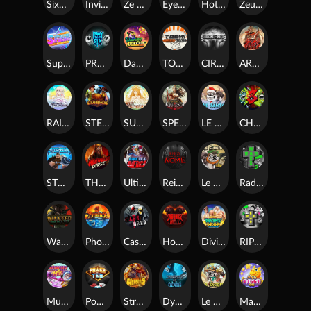
SixSixSix
Invictus
Ze Zeus
Eye of Medusa
Hot Ross
Zeus Ze Zecond
Superstar Sevens
PRAY FOR SIX
Danny Dollar
TOSHI WAYS CLUB
CIRCLE OF LIFE
ARMY OF ARES
RAINBOW PRINCESS
STEAMRUNNERS
SUN PRINCESS
SPEAR OF ATHENA
LE SANTA
CHAOS CREW 3
STORMBORN
THE WILDWOOD CURSE
Ultimate Slot of America
Reign of Rome
Le Bandit
Rad Maxx
Wanted Dead or a Wild
Phoenix
Cash Crew
Hounds Of Hell
Divine Drop
RIP City
Munchy Milo
Power of 10
Strength Of Hercules
Dynasty of Death
Le Digger
Magic Piggy OG