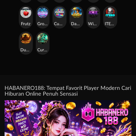
Frutz
Gronk's Gems
Cubes
Dawn of Kings
Wings of Horus
ITERO
Duel at Dawn
Cursed Crypt
HABANERO188: Tempat Favorit Player Modern Cari
Hiburan Online Penuh Sensasi